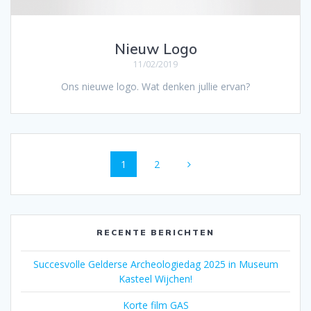
Nieuw Logo
11/02/2019
Ons nieuwe logo. Wat denken jullie ervan?
Berichten
Pagina
Pagina
1
2
navigatie
RECENTE BERICHTEN
Succesvolle Gelderse Archeologiedag 2025 in Museum
Kasteel Wijchen!
Korte film GAS