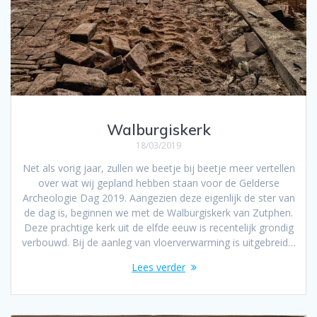
Walburgiskerk
18/03/2019
Net als vorig jaar, zullen we beetje bij beetje meer vertellen
over wat wij gepland hebben staan voor de Gelderse
Archeologie Dag 2019. Aangezien deze eigenlijk de ster van
de dag is, beginnen we met de Walburgiskerk van Zutphen.
Deze prachtige kerk uit de elfde eeuw is recentelijk grondig
verbouwd. Bij de aanleg van vloerverwarming is uitgebreid…
Lees verder