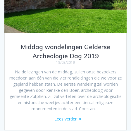
Middag wandelingen Gelderse
Archeologie Dag 2019
18/03/2019
Na de lezingen van de middag, zullen onze bezoekers
meedoen aan één van die vier rondleidingen die we voor ze
gepland hebben staan. De eerste wandeling zal worden
gegeven door Renske den Boer, archeoloog voor
gemeente Zutphen. Zij zal vertellen over de archeologische
en historische weetjes achter een tiental religieuze
monumenten in de stad. Constant…
Lees verder