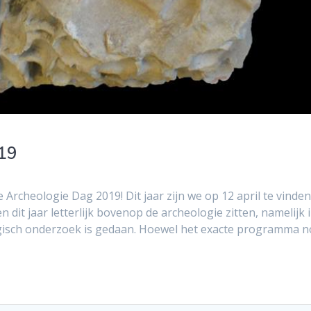
19
e Archeologie Dag 2019! Dit jaar zijn we op 12 april te vinden
dit jaar letterlijk bovenop de archeologie zitten, namelijk 
ogisch onderzoek is gedaan. Hoewel het exacte programma 