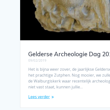
Gelderse Archeologie Dag 20
09/02/2019
Het is bijna weer zover, de jaarlijkse Gelders
het prachtige Zutphen. Nog mooier, we zullen 
de Walburgiskerk waar recentelijk archeol
niet vast staat, kunnen jullie…
Lees verder