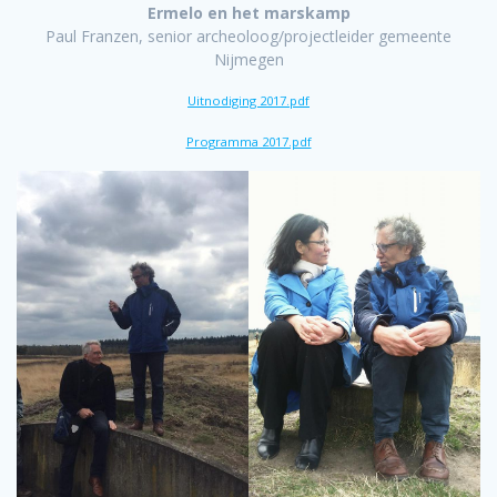
Ermelo en het marskamp
Paul Franzen, senior archeoloog/projectleider gemeente
Nijmegen
Uitnodiging 2017.pdf
Programma 2017.pdf