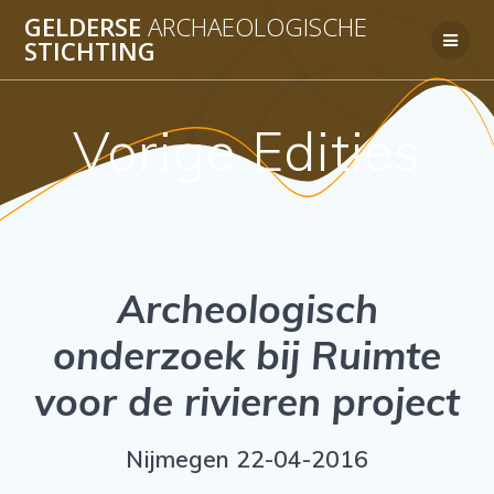
Ga
GELDERSE
ARCHAEOLOGISCHE
naar
STICHTING
de
inhoud
Vorige Edities
Archeologisch
onderzoek bij Ruimte
voor de rivieren project
Nijmegen 22-04-2016