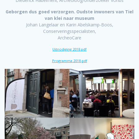
Diederick Habelmehl, Archeoloog/onderzoeker VUhbs
Geborgen dus goed verzorgen. Oudste inwoners van Tiel
van klei naar museum
Johan Langelaar en Karin Abelskamp-Boos,
Conserveringsspecialisten,
ArcheoCare
Uitnodiging 2018.pdf
Programma 2018.pdf