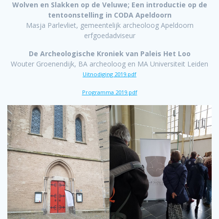
Wolven en Slakken op de Veluwe; Een introductie op de
tentoonstelling in CODA Apeldoorn
Masja Parlevliet, gemeentelijk archeoloog Apeldoorn
erfgoedadviseur
De Archeologische Kroniek van Paleis Het Loo
Wouter Groenendijk, BA archeoloog en MA Universiteit Leiden
Uitnodiging 2019.pdf
Programma 2019.pdf